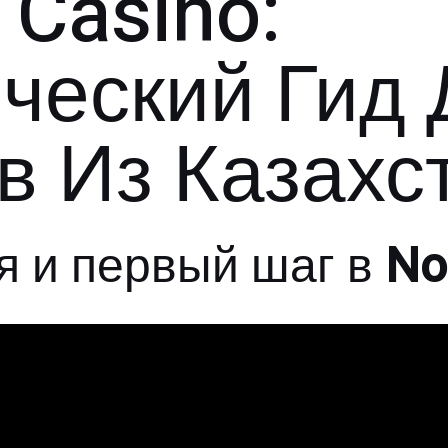
Casino:
ческий Гид 
в Из Казахс
я и первый шаг в
No