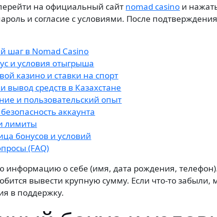
 перейти на официальный сайт
nomad casino
и нажать
пароль и согласие с условиями. После подтверждения
й шаг в Nomad Casino
ус и условия отыгрыша
вой казино и ставки на спорт
 вывод средств в Казахстане
ие и пользовательский опыт
 безопасность аккаунта
 и лимиты
ица бонусов и условий
просы (FAQ)
ю информацию о себе (имя, дата рождения, телефон).
обится вывести крупную сумму. Если что‑то забыли,
ия в поддержку.