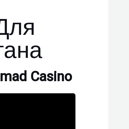
Для
тана
mad Casino