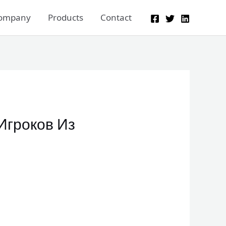
ompany
Products
Contact
Игроков Из