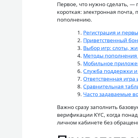
Первое, что нужно сделать, —
короткая: электронная почта, 
пополнению.
Регистрация и первы
Приветственный бон
Выбор игр: слоты, жи
Методы пополнения и
Мобильное приложен
Служба поддержки и
Ответственная игра
Сравнительная табл
Часто задаваемые во
Важно сразу заполнить базову
верификации KYC, когда понад
личном кабинете без обращен