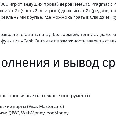
00 игр от ведущих провайдеров: NetEnt, Pragmatic Pl
 «низкой» (частый выигрыш) до «высокой» (редкие, н
с реальными крупье, где можно сыграть в блэкджек, 
озволяет ставить на футбол, хоккей, теннис и даже
 функция «Cash Out» дает возможность закрыть став
олнения и вывод ср
упны привычные платёжные инструменты:
ские карты (Visa, Mastercard)
ки: QIWI, WebMoney, YooMoney