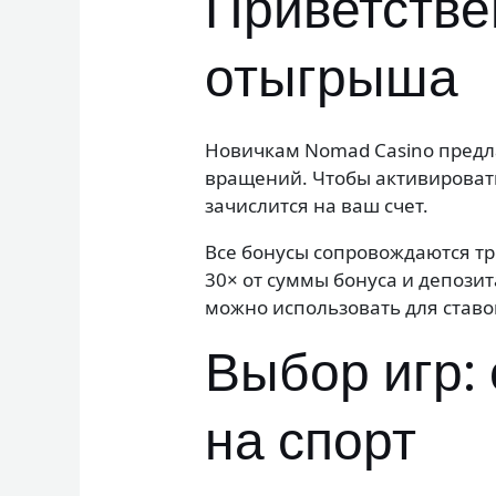
Приветстве
отыгрыша
Новичкам Nomad Casino предла
вращений. Чтобы активировать 
зачислится на ваш счет.
Все бонусы сопровождаются тр
30× от суммы бонуса и депозит
можно использовать для ставо
Выбор игр: 
на спорт