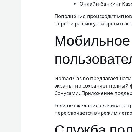
Онлайн‑банкинг Kasp
Пополнение происходит мгнове
первый раз могут запросить 
Мобильное
пользовате
Nomad Casino предлагает нати
экраны, но сохраняет полный 
бонусами. Приложение поддер
Если нет желания скачивать п
переключается в «режим легко
Служба под