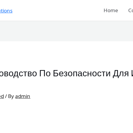
Home
C
оводство По Безопасности Для 
ed
/ By
admin