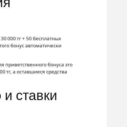
ия
0 000 тг + 50 бесплатных
этого бонус автоматически
ля приветственного бонуса это
0 тг, а оставшиеся средства
 и ставки