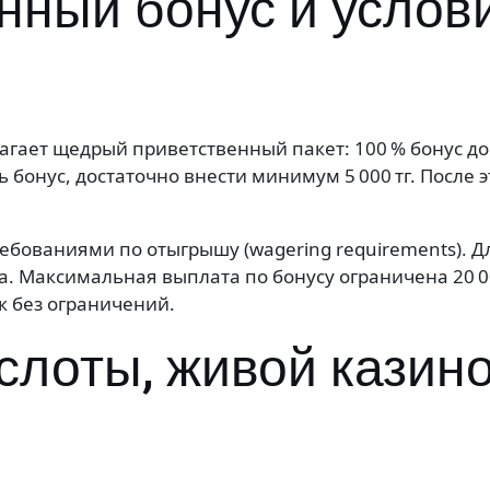
нный бонус и услов
гает щедрый приветственный пакет: 100 % бонус до 3
бонус, достаточно внести минимум 5 000 тг. После 
ебованиями по отыгрышу (wagering requirements). Д
а. Максимальная выплата по бонусу ограничена 20 00
к без ограничений.
слоты, живой казино