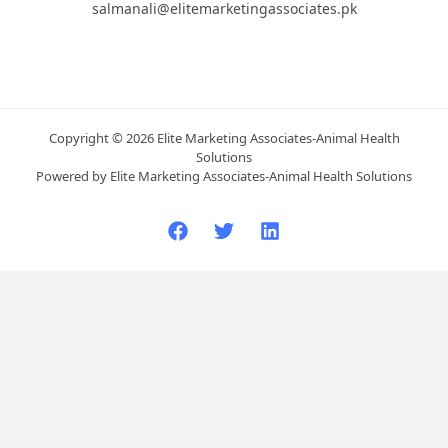
salmanali@elitemarketingassociates.pk
Copyright © 2026 Elite Marketing Associates-Animal Health
Solutions
Powered by Elite Marketing Associates-Animal Health Solutions