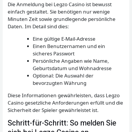
Die Anmeldung bei Legzo Casino ist bewusst
einfach gestaltet. Sie benötigen nur wenige
Minuten Zeit sowie grundlegende persönliche
Daten. Im Detail sind dies:
Eine gültige E-Mail-Adresse
Einen Benutzernamen und ein
sicheres Passwort
Persönliche Angaben wie Name,
Geburtsdatum und Wohnadresse
Optional: Die Auswahl der
bevorzugten Währung
Diese Informationen gewährleisten, dass Legzo
Casino gesetzliche Anforderungen erfüllt und die
Sicherheit der Spieler gewährleistet ist.
Schritt-für-Schritt: So melden Sie