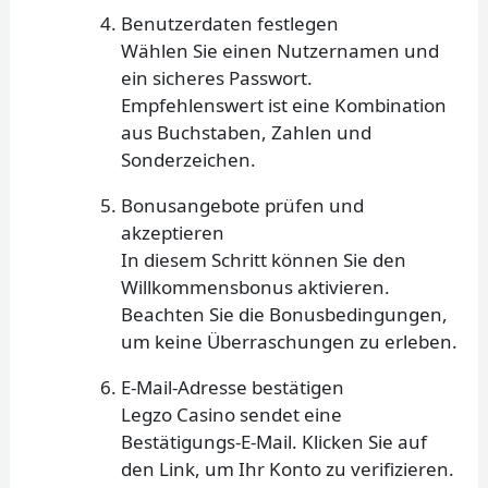
Benutzerdaten festlegen
Wählen Sie einen Nutzernamen und
ein sicheres Passwort.
Empfehlenswert ist eine Kombination
aus Buchstaben, Zahlen und
Sonderzeichen.
Bonusangebote prüfen und
akzeptieren
In diesem Schritt können Sie den
Willkommensbonus aktivieren.
Beachten Sie die Bonusbedingungen,
um keine Überraschungen zu erleben.
E-Mail-Adresse bestätigen
Legzo Casino sendet eine
Bestätigungs-E-Mail. Klicken Sie auf
den Link, um Ihr Konto zu verifizieren.