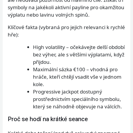
symboly na jakékoli aktivní payline pro okamžitou
výplatu nebo lavinu volných spinů.
Klíčové fakta (vybraná pro jejich relevanci k rychlé
hře):
High volatility – očekávejte delší období
bez výher, ale s většími výplatami, když
přijdou.
Maximální sázka €100 – vhodná pro
hráče, kteří chtějí vsadit vše v jednom
kole.
Progressive jackpot dostupný
prostřednictvím speciálního symbolu,
který se náhodně objevuje na válcích.
Proč se hodí na krátké seance