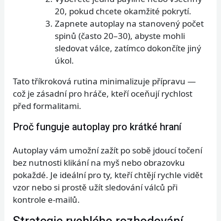
20, pokud chcete okamžité pokrytí.
Zapnete autoplay na stanovený počet
spinů (často 20–30), abyste mohli
sledovat válce, zatímco dokončíte jiný
úkol.
Tato tříkroková rutina minimalizuje přípravu —
což je zásadní pro hráče, kteří oceňují rychlost
před formalitami.
Proč funguje autoplay pro krátké hraní
Autoplay vám umožní zažít po sobě jdoucí točení
bez nutnosti klikání na myš nebo obrazovku
pokaždé. Je ideální pro ty, kteří chtějí rychle vidět
vzor nebo si prostě užít sledování válců při
kontrole e-mailů.