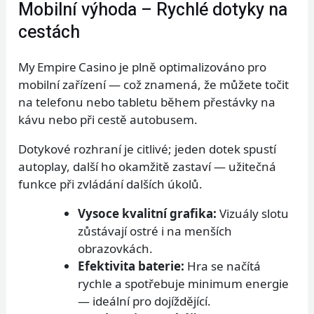
Mobilní výhoda – Rychlé dotyky na
cestách
My Empire Casino je plně optimalizováno pro
mobilní zařízení — což znamená, že můžete točit
na telefonu nebo tabletu během přestávky na
kávu nebo při cestě autobusem.
Dotykové rozhraní je citlivé; jeden dotek spustí
autoplay, další ho okamžitě zastaví — užitečná
funkce při zvládání dalších úkolů.
Vysoce kvalitní grafika:
Vizuály slotu
zůstávají ostré i na menších
obrazovkách.
Efektivita baterie:
Hra se načítá
rychle a spotřebuje minimum energie
— ideální pro dojíždějící.