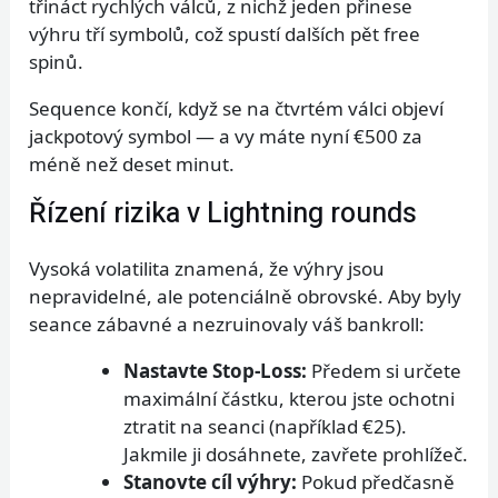
třináct rychlých válců, z nichž jeden přinese
výhru tří symbolů, což spustí dalších pět free
spinů.
Sequence končí, když se na čtvrtém válci objeví
jackpotový symbol — a vy máte nyní €500 za
méně než deset minut.
Řízení rizika v Lightning rounds
Vysoká volatilita znamená, že výhry jsou
nepravidelné, ale potenciálně obrovské. Aby byly
seance zábavné a nezruinovaly váš bankroll:
Nastavte Stop‑Loss:
Předem si určete
maximální částku, kterou jste ochotni
ztratit na seanci (například €25).
Jakmile ji dosáhnete, zavřete prohlížeč.
Stanovte cíl výhry:
Pokud předčasně